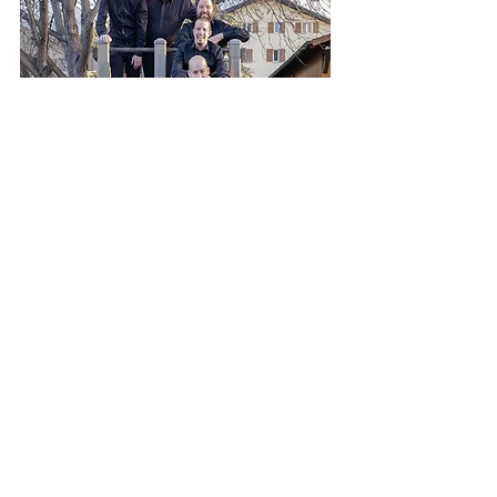
Les ténors
Michaël Emonet, Cyril Fellay, Barnabé Gard,